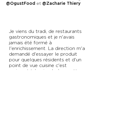
@OgustFood
et
@Zacharie Thiery
Je viens du tradi, de restaurants
gastronomiques et je n'avais
jamais été formé à
l'enrichissement. La direction m'a
demandé d'essayer le produit
pour quelques résidents et d'un
point de vue cuisine c'est
vraiment très simple à remettre
en œuvre.
Chef en EHPAD
— Maine-et-Loire | 49
Une question ?